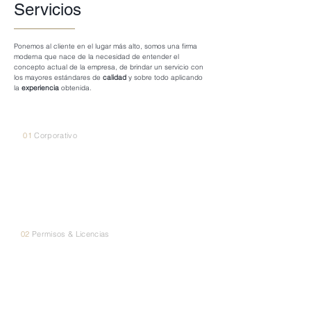
Servicios
Ponemos al cliente en el lugar más alto, somos una firma
moderna que nace de la necesidad de entender el
concepto actual de la empresa, de brindar un servicio con
los mayores estándares de
calidad
y sobre todo aplicando
la
experiencia
obtenida.
01
Corporativo
Corporativo
02
Permisos & Licencias
Permisos &
Licencias