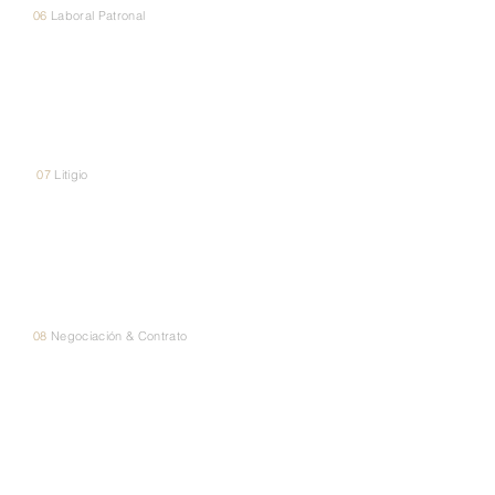
06
Laboral Patronal
Laboral
Patronal
07
Litigio
Litigio
08
Negociación & Contrato
Negociación
& Contrato