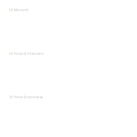
03
Mercantil
Mercantil
04
Fiscal & Financiero
Fiscal &
Financiero
05
Penal Empresarial
Penal
Empresarial