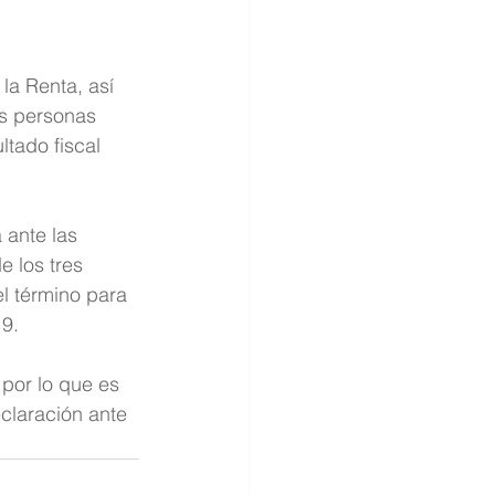
la Renta, así 
as personas 
tado fiscal 
 ante las 
e los tres 
el término para 
9. 
 por lo que es 
claración ante 