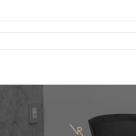
Sociedades mercantiles en
En q
México
Rebu