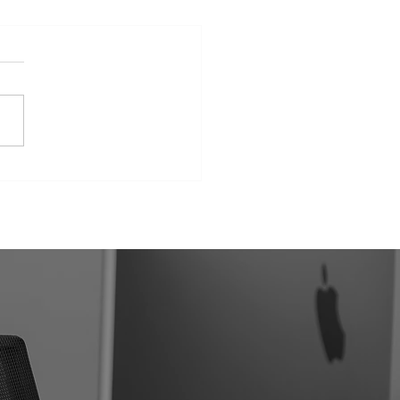
ué consiste la Cláusula
s sic Stantibus?